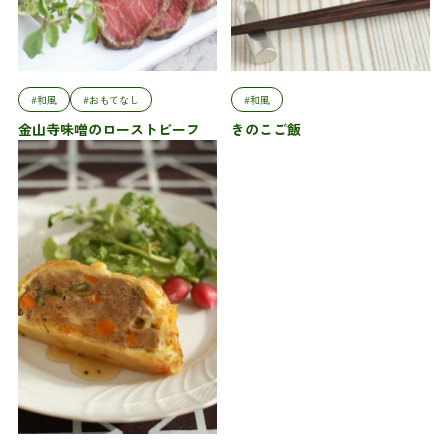
#和風
#おもてなし
#和風
金山寺味噌のローストビーフ
きのこご飯