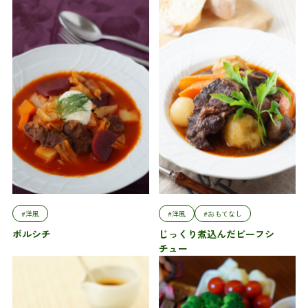
#洋風
#洋風
#おもてなし
ボルシチ
じっくり煮込んだビーフシ
チュー