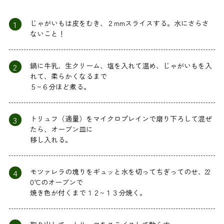
1
じゃがいもは皮をむき、２mmスライスする。水にさらさ
ないこと！
2
鍋に牛乳、生クリーム、塩を入れて温め、じゃがいもを入
れて、柔らかくなるまで
５~６分ほど煮る。
3
トリュフ（適量）をマイクロプレインで磨り下ろして混ぜ
たら、オーブン皿に
移し入れる。
4
モツァレラの塊りをギュッと水を切ってちぎってのせ、22
0℃のオーブンで
焼き色が付くまで１２~１３分焼く。