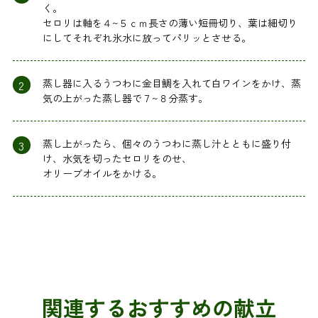
く。
セロリは軸を４~５ｃｍ長さの薄い短冊切り、葉は細切り
にしてそれぞれ氷水に放ってパリッとさせる。
2
蒸し器に入るうつわに金目鯛を入れて白ワインをかけ、蒸
気の上がった蒸し器で７~８分蒸す。
3
蒸し上がったら、個々のうつわに蒸し汁とともに盛り付
け、水気を切ったセロリをのせ、
オリーブオイルをかける。
関連するおすすめの献立