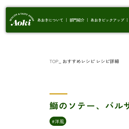
あおきについて
部門紹介
あおきピックアップ
TOP
_
おすすめレシピ
レシピ詳細
鰤のソテー、バル
#洋風