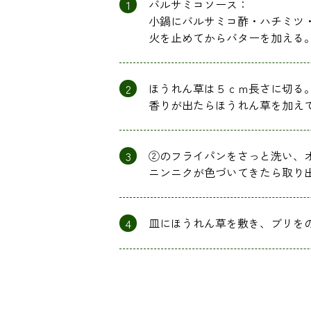
1
バルサミコソース：
小鍋にバルサミコ酢・ハチミツ
火を止めてからバターを加える
2
ほうれん草は５ｃｍ長さに切る
香りが出たらほうれん草を加え
3
②のフライパンをさっと洗い、
ニンニクが色づいてきたら取り
4
皿にほうれん草を敷き、ブリを