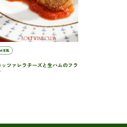
#洋風
モッツァレラチーズと生ハムのフラ
イ