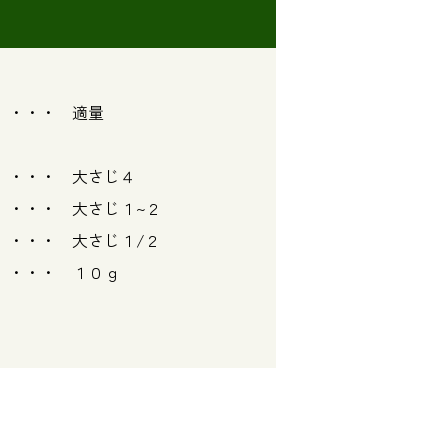
・・ 適量
・ 大さじ４
 大さじ１~２
大さじ１/２
 ・・・ １０ｇ