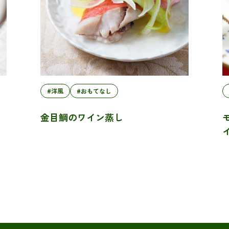
#洋風
#おもてなし
金目鯛のワイン蒸し