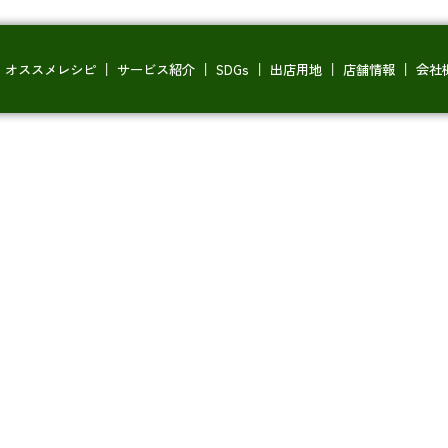
com/public_html/prod/wp/wp-content/themes/temp_aoki/s
オススメレシピ
サービス紹介
SDGs
出店用地
店舗情報
会社