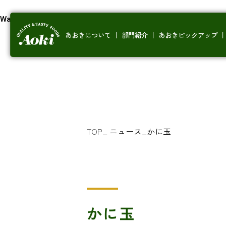
Warning
: Undefined array key 0 in
/home/xs452939/superaoki.
あおきについて
部門紹介
あおきピックアップ
TOP
_
ニュース
_
かに玉
かに玉