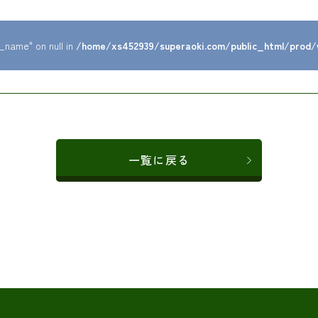
_name" on null in
/home/xs452939/superaoki.com/public_html/prod
一覧に戻る