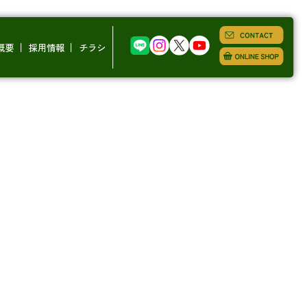
ingle.php
on line
8
概要
採用情報
チラシ