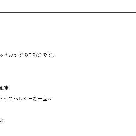
ゃうおかずのご紹介です。
風味
とせてヘルシーな一品～
は