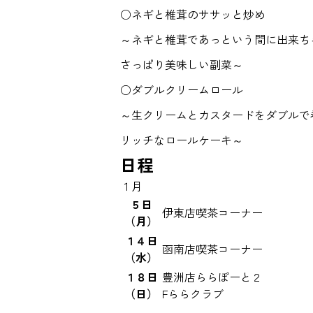
○ネギと椎茸のササッと炒め
～ネギと椎茸であっという間に出来ち
さっぱり美味しい副菜～
○ダブルクリームロール
～生クリームとカスタードをダブルで
リッチなロールケーキ～
日程
１月
５日
伊東店喫茶コーナー
（月）
１４日
函南店喫茶コーナー
（水）
１８日
豊洲店ららぽーと２
（日）
Fららクラブ