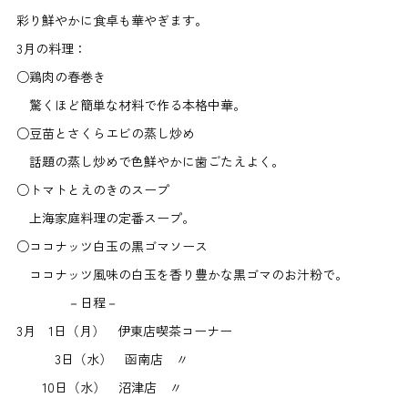
彩り鮮やかに食卓も華やぎます。
3月の料理：
○鶏肉の春巻き
驚くほど簡単な材料で作る本格中華。
○豆苗とさくらエビの蒸し炒め
話題の蒸し炒めで色鮮やかに歯ごたえよく。
○トマトとえのきのスープ
上海家庭料理の定番スープ。
○ココナッツ白玉の黒ゴマソース
ココナッツ風味の白玉を香り豊かな黒ゴマのお汁粉で。
－日程－
3月 1日（月） 伊東店喫茶コーナー
3日（水） 函南店 〃
10日（水） 沼津店 〃