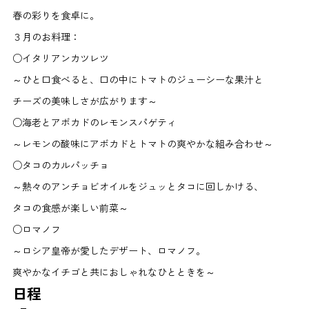
春の彩りを食卓に。
３月のお料理：
○イタリアンカツレツ
～ひと口食べると、口の中にトマトのジューシーな果汁と
チーズの美味しさが広がります～
○海老とアボカドのレモンスパゲティ
～レモンの酸味にアボカドとトマトの爽やかな組み合わせ～
○タコのカルパッチョ
～熱々のアンチョビオイルをジュッとタコに回しかける、
タコの食感が楽しい前菜～
○ロマノフ
～ロシア皇帝が愛したデザート、ロマノフ。
爽やかなイチゴと共におしゃれなひとときを～
日程