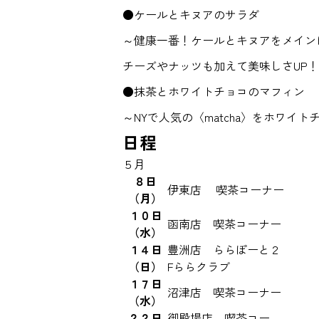
●ケールとキヌアのサラダ
～健康一番！ケールとキヌアをメイン
チーズやナッツも加えて美味しさUP
●抹茶とホワイトチョコのマフィン
～NYで人気の〈matcha〉をホワイ
日程
５月
８日
伊東店 喫茶コーナー
（月）
１０日
函南店 喫茶コーナー
（水）
１４日
豊洲店 ららぽーと２
（日）
Fららクラブ
１７日
沼津店 喫茶コーナー
（水）
２２日
御殿場店 喫茶コー