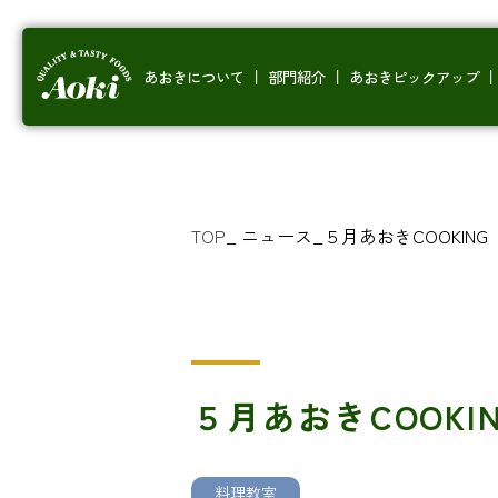
あおきについて
部門紹介
あおきピックアップ
TOP
_
ニュース
_
５月あおきCOOKING
５月あおきCOOKI
料理教室