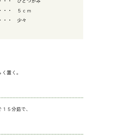
 ひとつかみ
 ５ｃｍ
・・ 少々
らく置く。
で１５分茹で、