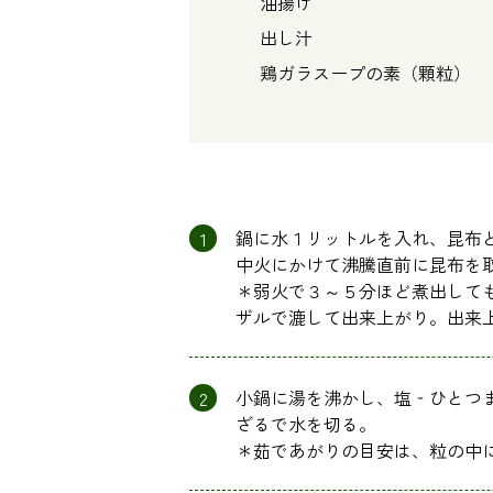
油揚げ ・・
出し汁 ・・・
鶏ガラスープの素（顆粒） 
1
鍋に水１リットルを入れ、昆布
中火にかけて沸騰直前に昆布を
＊弱火で３～５分ほど煮出して
ザルで漉して出来上がり。出来
2
小鍋に湯を沸かし、塩‐ひとつ
ざるで水を切る。
＊茹であがりの目安は、粒の中