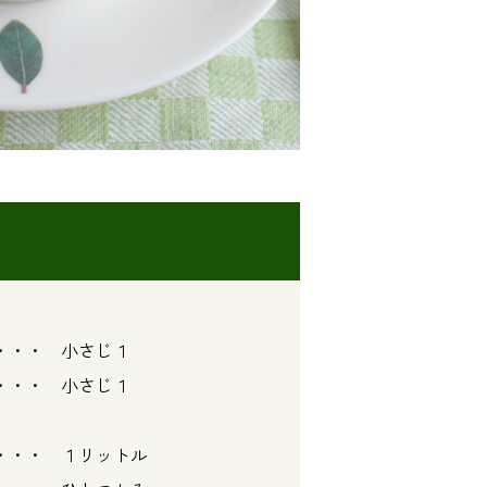
小さじ１
・ 小さじ１
１リットル