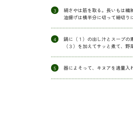
3
絹さやは筋を取る。長いもは繊
油揚げは横半分に切って細切り
4
鍋に（１）の出し汁とスープの
（３）を加えてサッと煮て、野
5
器によそって、キヌアを適量入