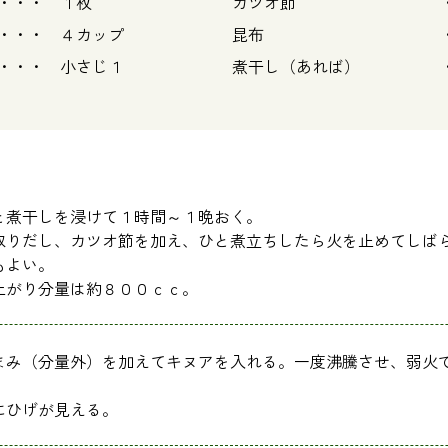
・ １枚
カツオ節 ・・・
 ４カップ
昆布 ・・・
・・・ 小さじ１
煮干し（あれば） ・
と煮干しを浸けて１時間～１晩おく。
取りだし、カツオ節を加え、ひと煮立ちしたら火を止めてしば
もよい。
上がり分量は約８００ｃｃ。
まみ（分量外）を加えてキヌアを入れる。一度沸騰させ、弱火
にひげが見える。