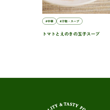
#中華
#汁物・スープ
トマトとえのきの玉子スープ