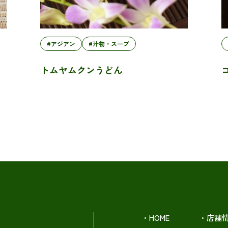
#アジアン
#汁物・スープ
トムヤムクンうどん
・HOME
・店舗