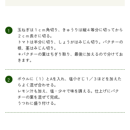
1
玉ねぎは１ｃｍ角切り、きゅうりは縦４等分に切ってから
２ｃｍ長さに切る。
トマトは半分に切り、しょうがはみじん切り。パクチーの
根、茎はみじん切り。
＊パクチーの葉はちぎり取り、最後に加えるので分けてお
きます。
2
ボウルに（１）とAを入れ、塩小さじ１／３ほどを加えた
らよく混ぜ合わせる。
レモン汁も加え、塩‐少々で味を調える。仕上げにパク
チーの葉を混ぜて完成。
うつわに盛り付ける。