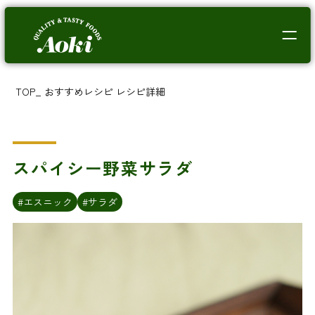
TOP
_
おすすめレシピ
レシピ詳細
スパイシー野菜サラダ
#エスニック
#サラダ