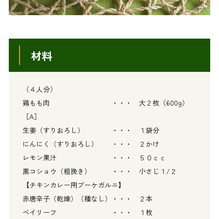
材料
（４人分）
鶏もも肉 ・・・ 大２枚（600g）
［A］
生姜（すりおろし） ・・・ １袋分
にんにく（すりおろし） ・・・ ２かけ
レモン果汁 ・・・ ５０ｃｃ
黒コショウ（粗挽き） ・・・ 小さじ１/２
【チキンカレー用ブーケガルニ】
赤唐辛子（乾燥）（種なし）・・・ ２本
ベイリーフ ・・・ １枚