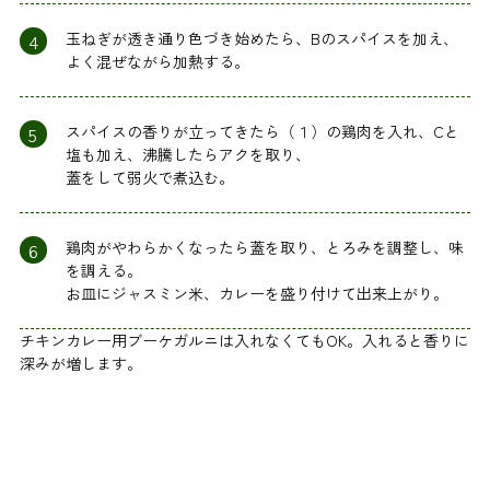
4
玉ねぎが透き通り色づき始めたら、Bのスパイスを加え、
よく混ぜながら加熱する。
5
スパイスの香りが立ってきたら（１）の鶏肉を入れ、Cと
塩も加え、沸騰したらアクを取り、
蓋をして弱火で煮込む。
6
鶏肉がやわらかくなったら蓋を取り、とろみを調整し、味
を調える。
お皿にジャスミン米、カレーを盛り付けて出来上がり。
チキンカレー用ブーケガルニは入れなくてもOK。入れると香りに
深みが増します。