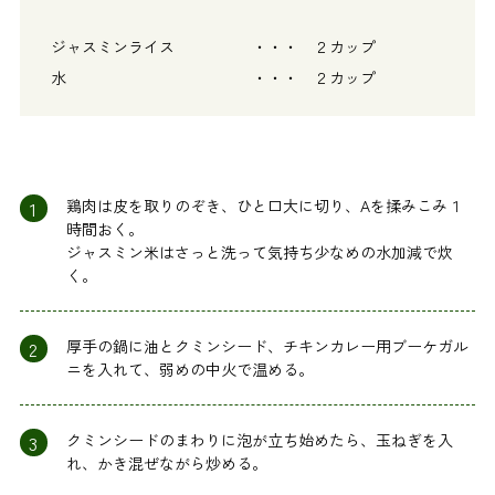
ジャスミンライス ・・・ ２カップ
水 ・・・ ２カップ
1
鶏肉は皮を取りのぞき、ひと口大に切り、Aを揉みこみ１
時間おく。
ジャスミン米はさっと洗って気持ち少なめの水加減で炊
く。
2
厚手の鍋に油とクミンシード、チキンカレー用ブーケガル
ニを入れて、弱めの中火で温める。
3
クミンシードのまわりに泡が立ち始めたら、玉ねぎを入
れ、かき混ぜながら炒める。