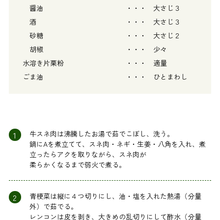
醤油 ・・・ 大さじ３
酒 ・・・ 大さじ３
砂糖 ・・・ 大さじ２
胡椒 ・・・ 少々
水溶き片栗粉 ・・・ 適量
ごま油 ・・・ ひとまわし
1
牛スネ肉は沸騰したお湯で茹でこぼし、洗う。
鍋にAを煮立てて、スネ肉・ネギ・生姜・八角を入れ、煮
立ったらアクを取りながら、スネ肉が
柔らかくなるまで弱火で煮る。
2
青梗菜は縦に４つ切りにし、油・塩を入れた熱湯（分量
外）で茹でる。
レンコンは皮を剥き、大きめの乱切りにして酢水（分量