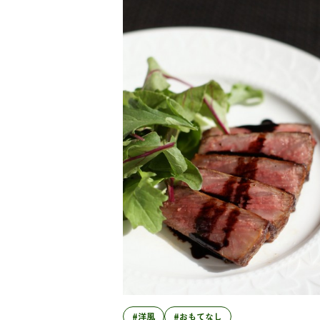
#洋風
#おもてなし