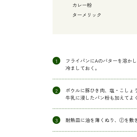
カレー粉 ・・・
ターメリック ・・
1
フライパンにAのバターを溶か
冷ましておく。
2
ボウルに豚ひき肉、塩・こしょ
牛乳に浸したパン粉も加えてよ
3
耐熱皿に油を薄くぬり、②を敷