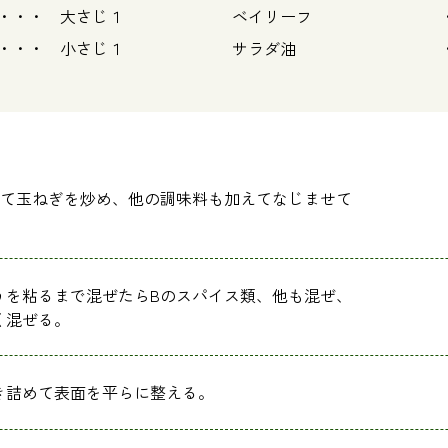
 大さじ１
ベイリーフ ・・
・ 小さじ１
サラダ油 ・・
して玉ねぎを炒め、他の調味料も加えてなじませて
うを粘るまで混ぜたらBのスパイス類、他も混ぜ、
く混ぜる。
き詰めて表面を平らに整える。