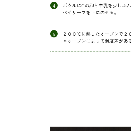
4
ボウルにCの卵と牛乳を少しふ
ベイリーフを上にのせる。
5
２００℃に熱したオーブンで２
＊オーブンによって温度差があ