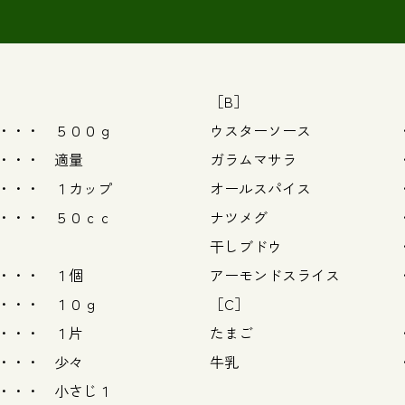
［B］
 ５００ｇ
ウスターソース ・・
・ 適量
ガラムマサラ ・・
 １カップ
オールスパイス ・・
 ５０ｃｃ
ナツメグ ・・
干しブドウ ・・・
・・・ １個
アーモンドスライス ・
 １０ｇ
［C］
・・ １片
たまご ・・・
・・・ 少々
牛乳 ・・・ 
 小さじ１