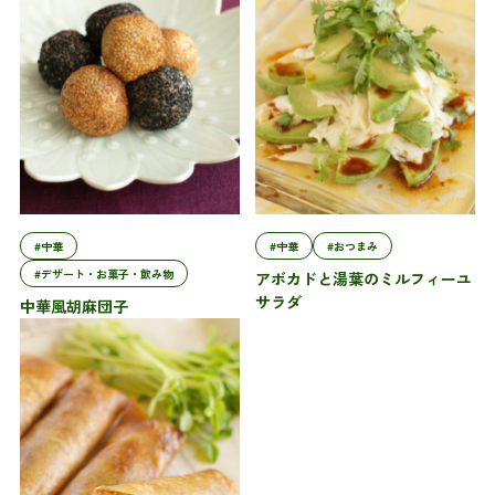
#中華
#中華
#おつまみ
#デザート・お菓子・飲み物
アボカドと湯葉のミルフィーユ
サラダ
中華風胡麻団子