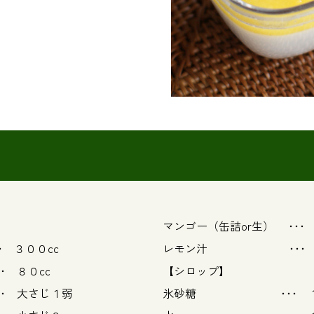
マンゴー（缶詰or
･ ３００cc
レモン汁
０cc
【シロップ】
さじ１弱
氷砂糖 ･