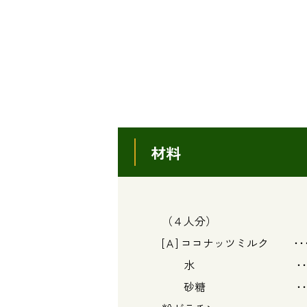
材料
（４人分）
[Ａ] ココナッツミルク ･･
水 ･･･ ８
砂糖 ･･･ 大