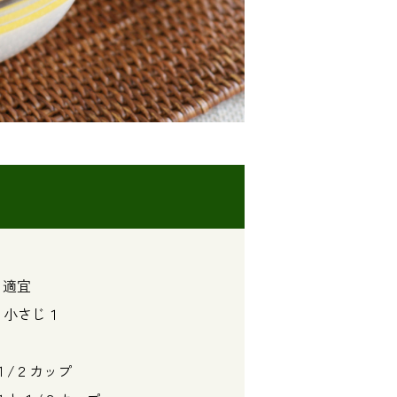
生） ･･･ 適宜
 ･･･ 小さじ１
･･ １/２カップ