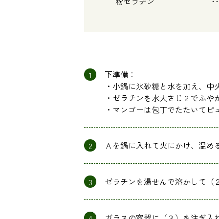
粉ゼラチン ･･･
1
下準備：
・小鍋に氷砂糖と水を加え、中
・ゼラチンを水大さじ２でふや
・マンゴーは包丁でたたいてピ
2
Ａを鍋に入れて火にかけ、温め
3
ゼラチンを湯せんで溶かして（
4
ガラスの容器に（３）を注ぎ入