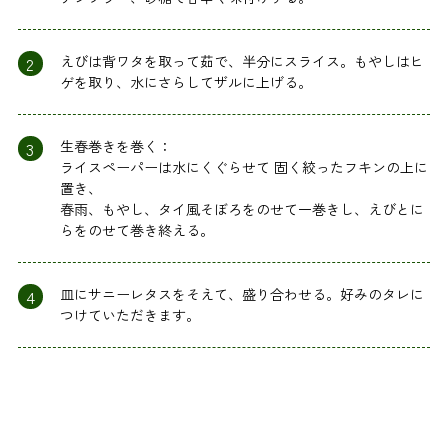
2
えびは背ワタを取って茹で、半分にスライス。もやしはヒ
ゲを取り、水にさらしてザルに上げる。
3
生春巻きを巻く：
ライスペーパーは水にくぐらせて 固く絞ったフキンの上に
置き、
春雨、もやし、タイ風そぼろをのせて一巻きし、えびとに
らをのせて巻き終える。
4
皿にサニーレタスをそえて、盛り合わせる。好みのタレに
つけていただきます。