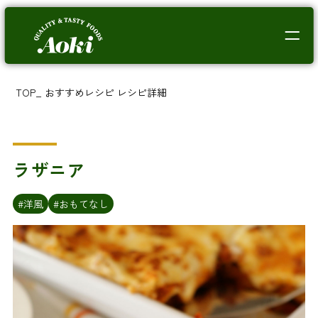
TOP
_
おすすめレシピ
レシピ詳細
ラザニア
#洋風
#おもてなし