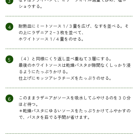
3
ショウする。
4
耐熱皿にミートソース１/３量を広げ、なすを並べる。そ
の上にラザニア２~３枚を並べて、
ホワイトソース１/４量をのせる。
5
（４）と同様にくり返し並べ重ねて３層にする。
最後のホワイトソースは乾燥パスタが隙間なくしっかり浸
るようにたっぷりかける。
仕上げにモッツアレラチーズをたっぷりのせる。
6
このままラザニアがソースを吸水してふやけるのを３０分
ほど待つ。
＊乾燥パスタにゆるいソースをたっぷりかけてふやかすの
で、パスタを茹でる手間が省けます。