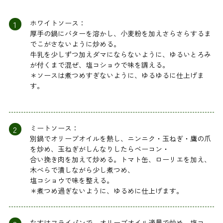
1
ホワイトソース：
厚手の鍋にバターを溶かし、小麦粉を加えさらさらするま
でこがさないように炒める。
牛乳を少しずつ加えダマにならないように、ゆるいとろみ
が付くまで混ぜ、塩コショウで味を調える。
＊ソースは煮つめすぎないように、ゆるゆるに仕上げま
す。
2
ミートソース：
別鍋でオリーブオイルを熱し、ニンニク・玉ねぎ・鷹の爪
を炒め、玉ねぎがしんなりしたらベーコン・
合い挽き肉を加えて炒める。トマト缶、ローリエを加え、
木べらで潰しながら少し煮つめ、
塩コショウで味を整える。
＊煮つめ過ぎないように、ゆるめに仕上げます。
なすはフライパンで、オリーブオイル適量で炒め、塩コ