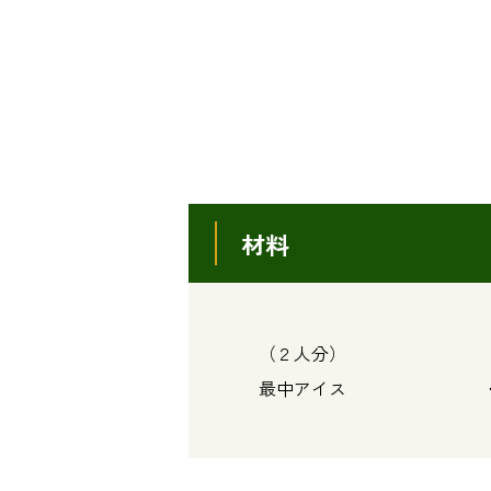
材料
（２人分）
最中アイス ･･･