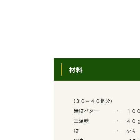
材料
(３０～４０個分)
無塩バター ･･･ １０
三温糖 ･･･ ４０
塩 ･･･ 少々