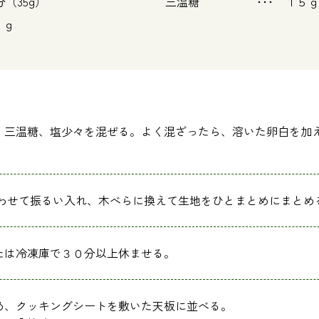
35g）
三温糖 ･･･ １５ｇ
０ｇ
、三温糖、塩少々を混ぜる。よく混ざったら、溶いた卵白を加
合わせて振るい入れ、木べらに換えて生地をひとまとめにまとめ
たは冷凍庫で３０分以上休ませる。
め、クッキングシートを敷いた天板に並べる。