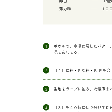
卵白 ･･･ １個分（
薄力粉 ･･･ １０
1
ボウルで、室温に戻したバター
混ぜあわせる。
2
（１）に粉・きな粉・Ｂ.Ｐを
3
生地をラップに包み、冷蔵庫ま
4
（３）を４０個に切り分けて丸