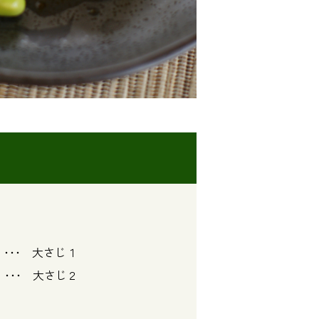
･･ 大さじ１
･･･ 大さじ２