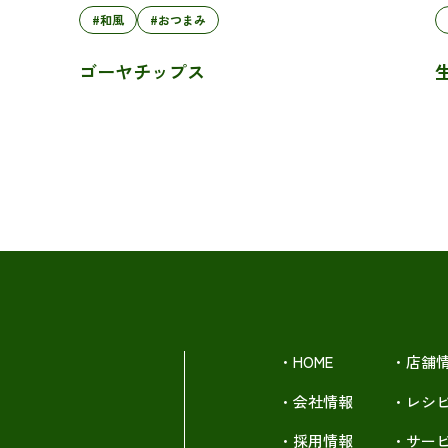
#和風
#おつまみ
ゴーヤチップス
・HOME
・店舗
・会社情報
・レシ
・採用情報
・サー