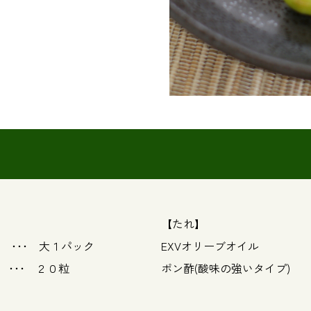
【たれ】
･ 大１パック
EXVオリーブオイル ･
･･ ２０粒
ポン酢(酸味の強いタイプ) 