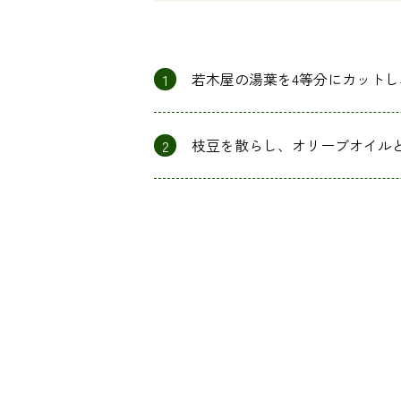
1
若木屋の湯葉を4等分にカット
2
枝豆を散らし、オリーブオイル