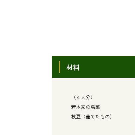
材料
（４人分）
若木家の湯葉 ･･
枝豆（茹でたもの） ･