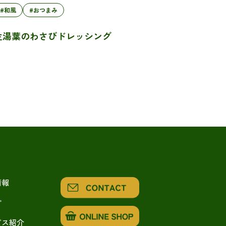
#和風
#おつまみ
生湯葉のわさびドレッシング
情報
ピ
ビス紹介