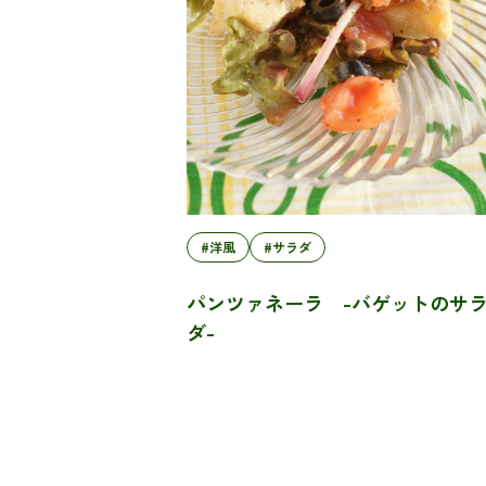
#洋風
#サラダ
パンツァネーラ -バゲットのサ
ダ-