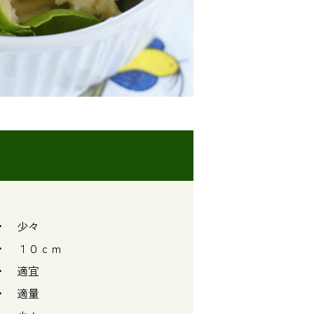
少々
１０ｃｍ
 適宜
 適量