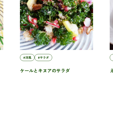
#洋風
#サラダ
ラ
ケールとキヌアのサラダ