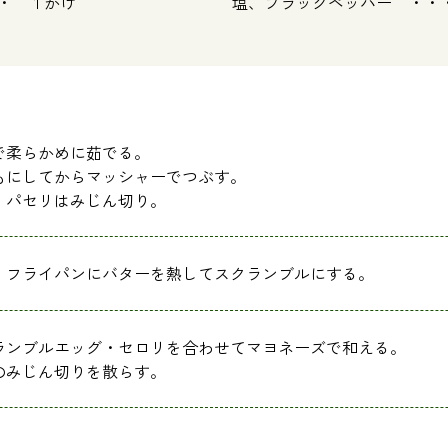
１かけ
塩、ブラックペッパー ・・
で柔らかめに茹でる。
もにしてからマッシャーでつぶす。
。パセリはみじん切り。
、フライパンにバターを熱してスクランブルにする。
ランブルエッグ・セロリを合わせてマヨネーズで和える。
のみじん切りを散らす。