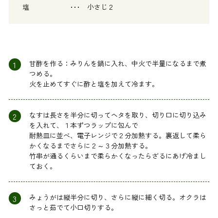
塩 ･･･ 小さじ２
1
甘酢を作る：みりんを鍋に入れ、中火で半量になるまで煮
つめる。
火を止めてすぐに酢と塩を加えて冷ます。
2
なすは長さを半分に切ってヘタを取り、切り口に切り込み
を入れて、１本ずつラップに包んで
耐熱皿に並べ、電子レンジで２分加熱する。裏返して柔ら
かくなるまでさらに２～３分加熱する。
竹串が通るくらいまで柔らかくなったらざるにあげ冷まし
ておく。
3
みょうがは縦半分に切り、さらに縦に細く切る。オクラは
さっと茹でて小口切りする。