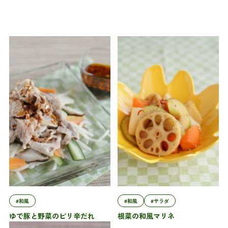
#和風
#和風
#サラダ
ゆで豚と野菜のピリ辛だれ
根菜の和風マリネ