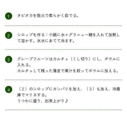
1
タピオカを弱火で柔らかく茹でる。
2
シロップを作る：小鍋に水＋グラニュー糖を入れて加熱し
て溶かす。氷水にあてて冷ます。
3
グレープフルーツはカルチェ（くし切り）にし、ボウルに
入れる。
カルチェして残った薄皮で果汁を絞ってボウルに加える。
4
（２）のシロップにカンパリを加え、（３）も加え、冷蔵
庫でマリネする。
うつわに盛り、出来上がり♪