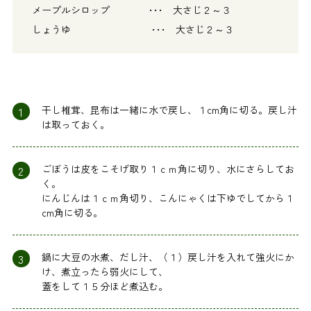
メープルシロップ ･･･ 大さじ２～３
しょうゆ ･･･ 大さじ２～３
1
干し椎茸、昆布は一緒に水で戻し、１cm角に切る。戻し汁
は取っておく。
2
ごぼうは皮をこそげ取り１ｃｍ角に切り、水にさらしてお
く。
にんじんは１ｃｍ角切り、こんにゃくは下ゆでしてから１
cm角に切る。
3
鍋に大豆の水煮、だし汁、（１）戻し汁を入れて強火にか
け、煮立ったら弱火にして、
蓋をして１５分ほど煮込む。