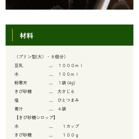
材料
（プリン型(大）‐８個分）
豆乳 … １０００ｍｌ
水 … １００ｍｌ
粉寒天 … １袋 (4g)
きび砂糖 … 大さじ６
塩 … ひとつまみ
青汁 … ４袋
【きび砂糖シロップ】
水 … １カップ
きび砂糖 … １００ｇ