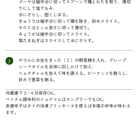
ゴーヤは縦半分に切ってスプーンで種とわたを取り、薄切
りにして塩でもみ、
水にさらし、固くしぼる。
きゅうりは縦半分に切って種を除き、斜めスライス。
セロリは５ｃｍ長さに切って薄切り。
みょうがは縦半分に切ってスライス。
紫たまねぎはスライスして水にさらす。
3
ボウルに水気をきった（２）の野菜類を入れ、グレープ
シードオイルを全体に回しかけて和え、
ニョクチャムを加えて味を調える。ピーナッツを散らし、
好みで香菜を飾る。
冷蔵庫で３~４日保存OK。
ベトナム調味料のニョクマムはナンプラーでもOK。
赤唐辛子はタイの冷凍ブリッキーヌを使えば本場の辛味が味わえ
ます。