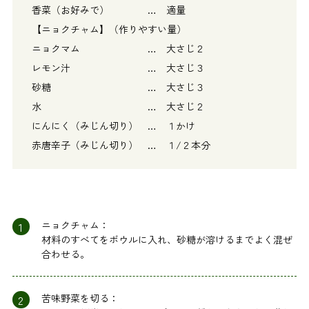
香菜（お好みで） … 適量
【ニョクチャム】（作りやすい量）
ニョクマム … 大さじ２
レモン汁 … 大さじ３
砂糖 … 大さじ３
水 … 大さじ２
にんにく（みじん切り） … １かけ
赤唐辛子（みじん切り） … １/２本分
1
ニョクチャム：
材料のすべてをボウルに入れ、砂糖が溶けるまでよく混ぜ
合わせる。
2
苦味野菜を切る：