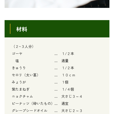
材料
（２~３人分）
ゴーヤ … １/２本
塩 … 適量
きゅうり … １/２本
セロリ（太い茎） … １０ｃｍ
みょうが … １個
紫たまねぎ … １/４個
ニョクチャム … 大さじ３～４
ピーナッツ（砕いたもの）… 適宜
グレープシードオイル … 大さじ２～３