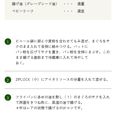
揚げ油（グレープシード油） ・・・ 適量
ベビーリーフ ・・・ 適宜
1
ビニール袋に卵と小麦粉を合わせてもみ混ぜ、まぐろをサ
クのまま入れて全体に絡みつける。バットに
パン粉を広げてサクを置き、パン粉を全体にまぶす。この
まま揚げる直前まで冷蔵庫に入れて冷やして
おく。
2
ZIPLOCK（小）にアイオリソースの分量を入れて混ぜる。
3
フライパンに多めの油を熱し（１）のまぐろのサクを入れ
て両面をきつね色に、高温の油で揚げる。
＊中はレアの状態で揚げるのがコツです。