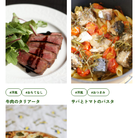
#洋風
#おもてなし
#洋風
#おつまみ
牛肉のタリアータ
サバとトマトのパスタ