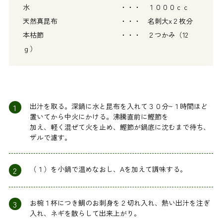
水 ・・・ １０００ｃｃ
天然真昆布 ・・・ 名刺大x２枚分
本枯節 ・・・ ２つかみ（12
ｇ）
1
出汁を取る。深鍋に水と昆布を入れて３０分~１時間ほど
置いてから中火にかける。沸騰直前に鰹節を
加え、軽く混ぜて火を止め、鰹節が鍋底に沈むまで待ち、
ザルで濾す。
2
（１）を小鍋で温めなおし、Aを加えて調味する。
3
お椀１杯につき鯛のお刺身を２切れ入れ、熱い出汁を注ぎ
入れ、ネギを散らして出来上がり。