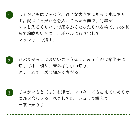
1
じゃがいもは皮をむき、適当な大きさに切って水にさら
す。鍋にじゃがいもを入れて水から茹で、竹串が
スッと入るくらいまで柔らかくなったら水を捨て、火を強
めて粉吹きいもにし、ボウルに取り出して
マッシャーで潰す。
2
いぶりがっこは薄いいちょう切り。みょうがは縦半分に
切って小口切り。青ネギは小口切り。
クリームチーズは細かくちぎる。
3
じゃがいもと（２）を混ぜ、マヨネーズも加えてなめらか
に混ぜ合わせる。味見して塩コショウで調えて
出来上がり♪