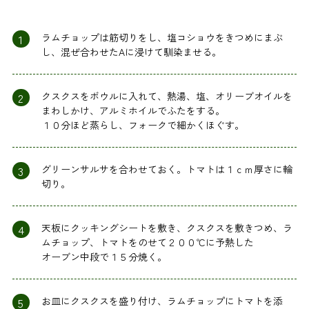
1
ラムチョップは筋切りをし、塩コショウをきつめにまぶ
し、混ぜ合わせたAに浸けて馴染ませる。
2
クスクスをボウルに入れて、熱湯、塩、オリーブオイルを
まわしかけ、アルミホイルでふたをする。
１０分ほど蒸らし、フォークで細かくほぐす。
3
グリーンサルサを合わせておく。トマトは１ｃｍ厚さに輪
切り。
4
天板にクッキングシートを敷き、クスクスを敷きつめ、ラ
ムチョップ、トマトをのせて２００℃に予熱した
オーブン中段で１５分焼く。
5
お皿にクスクスを盛り付け、ラムチョップにトマトを添