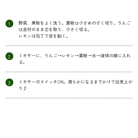
1
野菜、果物をよく洗う。葉物は小さめのざく切り。りんご
は皮付のまま芯を取り、小さく切る。
レモンは包丁で皮を剝く。
2
ミキサーに、りんご→レモン→葉物→氷→液体の順に入れ
る。
3
ミキサーのスイッチON。滑らかになるまでかけて出来上が
り♪