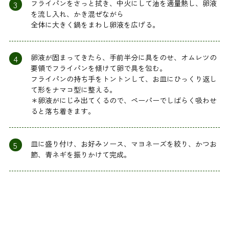
3
フライパンをさっと拭き、中火にして油を適量熱し、卵液
を流し入れ、かき混ぜながら
全体に大きく鍋をまわし卵液を広げる。
4
卵液が固まってきたら、手前半分に具をのせ、オムレツの
要領でフライパンを傾けて卵で具を包む。
フライパンの持ち手をトントンして、お皿にひっくり返し
て形をナマコ型に整える。
＊卵液がにじみ出てくるので、ペーパーでしばらく吸わせ
ると落ち着きます。
5
皿に盛り付け、お好みソース、マヨネーズを絞り、かつお
節、青ネギを振りかけて完成。