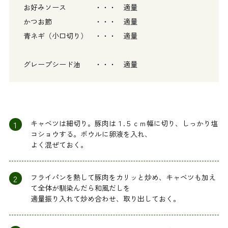
お好みソース ・・・ 適量
かつお節 ・・・ 適量
青ネギ（小口切り） ・・・ 適量
グレープシード油 ・・・ 適量
1
キャベツは細切り。豚肉は１.５ｃｍ幅に切り、しっかり塩
コショウする。ボウルに卵液を入れ、
よく混ぜておく。
2
フライパンを熱して豚肉をカリッと炒め、キャベツも加え
て全体が馴染んだら和風だしを
適量振り入れて炒め合わせ、取り出しておく。