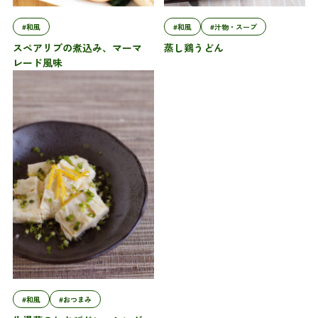
#和風
#和風
#汁物・スープ
スペアリブの煮込み、マーマ
蒸し鶏うどん
レード風味
#和風
#おつまみ