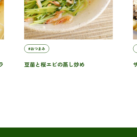
#おつまみ
ラ
豆苗と桜エビの蒸し炒め