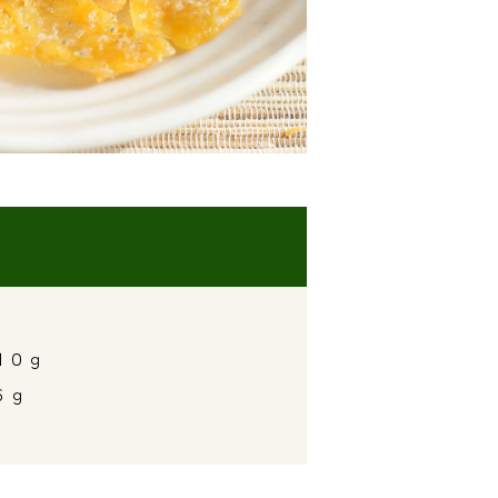
０ｇ
６ｇ