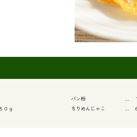
パン粉 … １
５０ｇ
ちりめんじゃこ … 