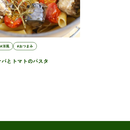
#洋風
#おつまみ
サバとトマトのパスタ