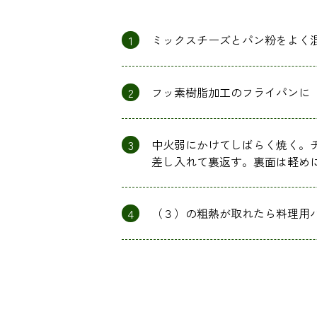
1
ミックスチーズとパン粉をよく
2
フッ素樹脂加工のフライパンに
3
中火弱にかけてしばらく焼く。
差し入れて裏返す。裏面は軽め
4
（３）の粗熱が取れたら料理用