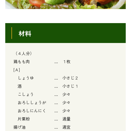
材料
（４人分）
鶏もも肉 … １枚
[Ａ]
しょうゆ … 小さじ２
酒 … 小さじ１
こしょう … 少々
おろししょうが … 少々
おろしにんにく … 少々
片栗粉 … 適量
揚げ油 … 適宜