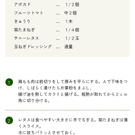
アボカド … １/２個
フルーツトマト … 中２個
きゅうり … １本
紫たまねぎ … １/４個
サニーレタス … １/２玉
玉ねぎドレッシング … 適量
1
鶏もも肉は筋切りをして厚みを平らにする。Ａで下味をつ
け、しばらく漬けたら片栗粉をまぶし、
揚げ油を熱してカラリと揚げる。粗熱が取れてから２ｃｍ
角に切り分ける。
2
レタスは食べやすい大きさに手でちぎる。紫たまねぎは薄
くスライス。
水に放ちパリッとさせておく。