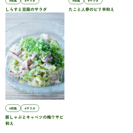
#和風
#サラダ
#和風
#サラダ
しらすと豆腐のサラダ
たこと人参のピリ辛和え
#和風
#サラダ
豚しゃぶとキャベツの梅ワサビ
和え