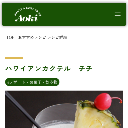
TOP
_
おすすめレシピ
レシピ詳細
ハワイアンカクテル チチ
#デザート・お菓子・飲み物