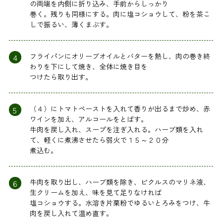
の両端を内側に折り込み、手前からしっかり
巻く。残りも同様にする。肉に塩コショウして、粉を茶こ
しで振るい、薄くまぶす。
4
フライパンにオリーブオイルとバターを熱し、肉の巻き終
わりを下にして焼き、全体に焼き目を
つけたら取り出す。
5
（４）にトマトペーストを入れて香りが出るまで炒め、赤
ワインを加え、アルコールをとばす。
牛肉を戻し入れ、スープを注ぎ入れる。ハーブ類を入れ
て、軽くに煮沸させたら弱火で１５～２０分
煮込む。
6
牛肉を取り出し、ハーブ類を除き、ピクルスのマリネ液、
生クリームを加え、味を見て足りなければ
塩コショウする。水溶き片栗粉でゆるいとろみをつけ、牛
肉を戻し入れて温め直す。