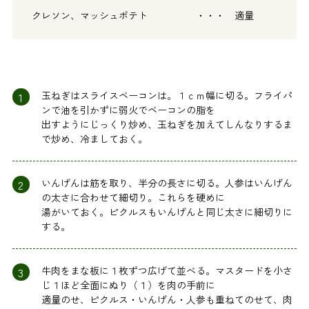
クレソン、マッシュポテト ・・・ 適量
1
玉ねぎはスライスベーコンは。１ｃｍ幅に切る。フライパ
ンで油を引かずに弱火でベーコンの脂を
出すようにじっくり炒め、玉ねぎを加えてしんなりするま
で炒め、冷ましておく。
2
いんげんは筋を取り、半分の長さに切る。人参はいんげん
の太さに合わせて細切り。これらを硬めに
湯がいておく。ピクルスもいんげんと同じ太さに細切りに
する。
3
牛肉をまな板に１枚ずつ広げて並べる。マスタードを小さ
じ１ほど全面にぬり（１）を肉の手前に
適量のせ、ピクルス・いんげん・人参も重ねてのせて、肉