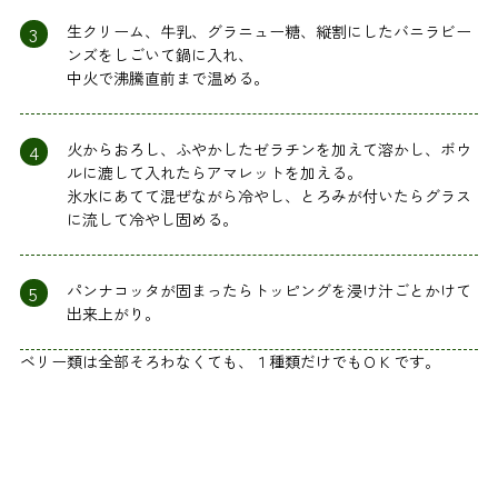
3
生クリーム、牛乳、グラニュー糖、縦割にしたバニラビー
ンズをしごいて鍋に入れ、
中火で沸騰直前まで温める。
4
火からおろし、ふやかしたゼラチンを加えて溶かし、ボウ
ルに漉して入れたらアマレットを加える。
氷水にあてて混ぜながら冷やし、とろみが付いたらグラス
に流して冷やし固める。
5
パンナコッタが固まったらトッピングを浸け汁ごとかけて
出来上がり。
ベリー類は全部そろわなくても、１種類だけでもＯＫです。