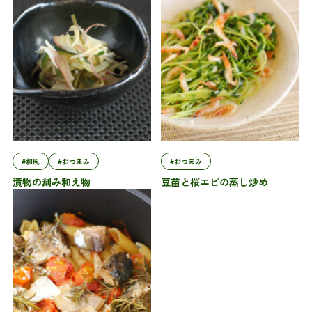
#和風
#おつまみ
#おつまみ
漬物の刻み和え物
豆苗と桜エビの蒸し炒め