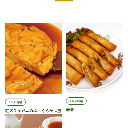
#Aoki特製
#Aoki特製
春巻
紅ズワイガニのふっくらかに玉