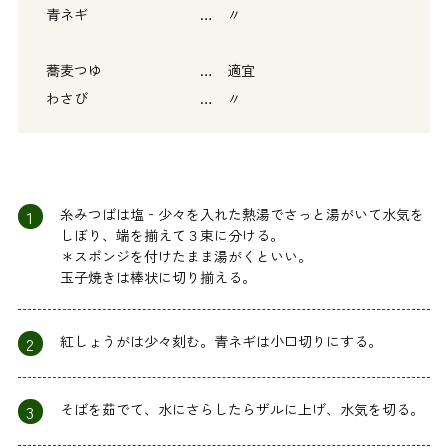
青ネギ … 〃
蕎麦つゆ … 適宜
わさび … 〃
1
糸みつばは塩‐少々を入れた熱湯でさっと湯がいて水気を
しぼり、端を揃えて３束に分ける。
＊スポンジを付けたまま湯がくといい。
玉子焼きは棒状に切り揃える。
2
紅しょうがは少々刻む。青ネギは小口切りにする。
3
そばを茹でて、水にさらしたらザルに上げ、水気を切る。