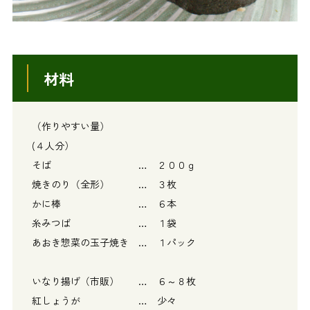
材料
（作りやすい量）
(４人分）
そば … ２００ｇ
焼きのり（全形） … ３枚
かに棒 … ６本
糸みつば … １袋
あおき惣菜の玉子焼き … １パック
いなり揚げ（市販） … ６～８枚
紅しょうが … 少々