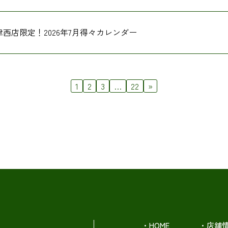
津西店限定！2026年7月得々カレンダー
1
2
3
…
22
»
・HOME
・店舗